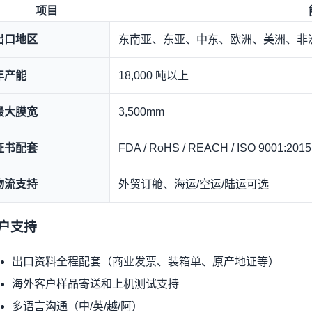
项目
出口地区
东南亚、东亚、中东、欧洲、美洲、非
年产能
18,000 吨以上
最大膜宽
3,500mm
证书配套
FDA / RoHS / REACH / ISO 9001:20
物流支持
外贸订舱、海运/空运/陆运可选
户支持
出口资料全程配套（商业发票、装箱单、原产地证等）
海外客户样品寄送和上机测试支持
多语言沟通（中/英/越/阿）