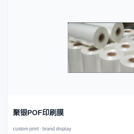
聚银POF印刷膜
custom print · brand display