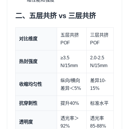
二、五层共挤 vs 三层共挤
五层共挤
三层共挤
对比维度
POF
POF
≥3.5
2.0-2.5
热封强度
N/15mm
N/15mm
纵向/横向
差异10-
收缩均匀性
差异＜5%
15%
抗穿刺性
提升40%
标准水平
透光率＞
透光率
透明度
92%
85-88%