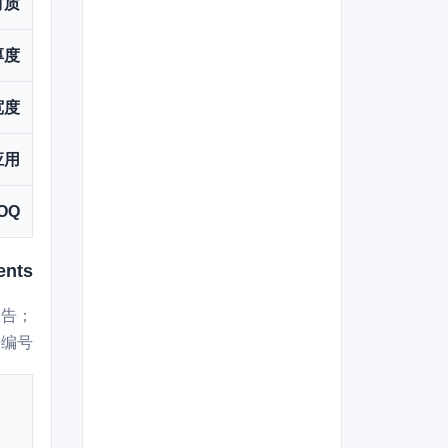
 材质
 厚度
 宽度
 应用
OQ
ents
报告；
编号。