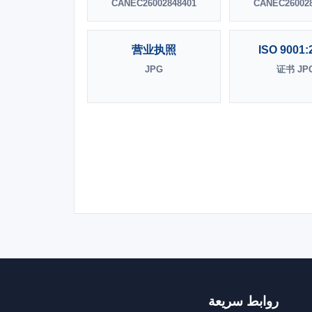
CANEC26002848401
CANEC260028
营业执照
ISO 9001:
JPG
证书 JP
روابط سريعة