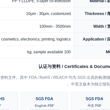
PP + LLDPE, 5-layer co-extrusion
Material /
10μm - 30μm, customized
Thickness /
100mm - 3500mm
Width /
cosmetics, electronics, printing, logistics
Application /
100 kg, sample available
M
认证与资料 / Certificates & Docum
件。其中 FDA / RoHS / REACH 均为 SGS 出具的检测
中英文版本为独立报告
HS
SGS FDA
SGS FDA
F
English PDF
中文 PDF