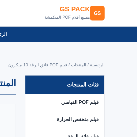
GS PACK
GS
مصنع أفلام POF المنكمشة
الرئ
الرئيسية / المنتجات /
فيلم POF فائق الرقة 10 ميكرون
المن
فئات المنتجات
فيلم POF القياسي
فيلم منخفض الحرارة
فيلم فائق الرقة