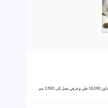
تركز GS PACK على أفلام POF المنكمشة منذ عام 1993، بطاقة سنوية تتجاوز 18,000 طن وعرض يصل إلى 3,500 مم