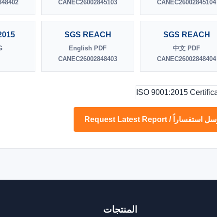
48402
CANEC26002845103
CANEC26002845104
2015
SGS REACH
SGS REACH
G
English PDF
中文 PDF
CANEC26002848403
CANEC26002848404
 استفساراً / Request Latest Report
المنتجات